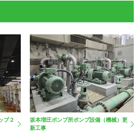
ップ２
坂本増圧ポンプ所ポンプ設備（機械）更
新工事