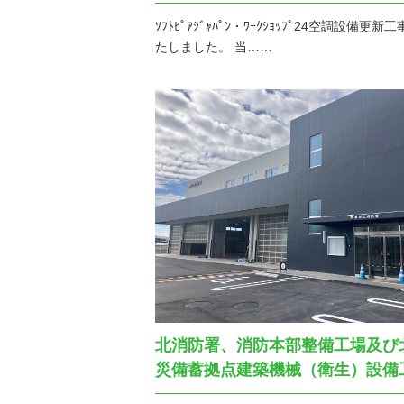
ｿﾌﾄﾋﾟｱｼﾞｬﾊﾟﾝ・ﾜｰｸｼｮｯﾌﾟ24空調設備更
たしました。 当……
北消防署、消防本部整備工場及び
災備蓄拠点建築機械（衛生）設備